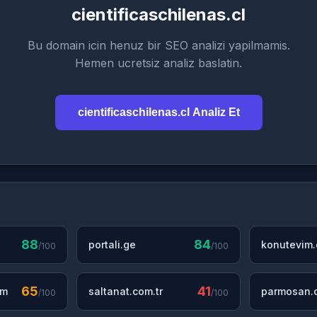
cientificaschilenas.cl
Bu domain icin henuz bir SEO analizi yapilmamis.
Hemen ucretsiz analiz baslatin.
cientificaschilenas.cl Analiz Et
88
84
portali.ge
konutevim
/100
/100
65
41
om
saltanat.com.tr
parmosan.c
/100
/100