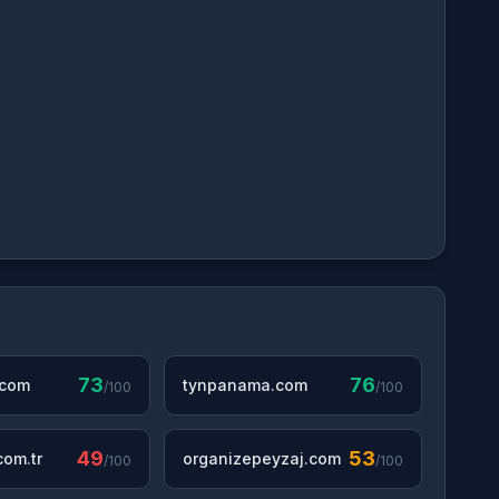
73
76
.com
tynpanama.com
/100
/100
49
53
om.tr
organizepeyzaj.com
/100
/100