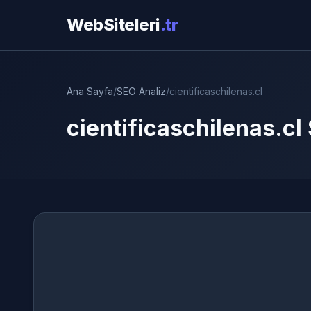
WebSiteleri
.tr
Ana Sayfa
/
SEO Analiz
/
cientificaschilenas.cl
cientificaschilenas.cl