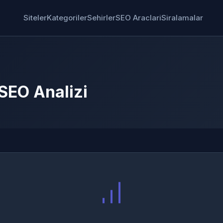
Siteler
Kategoriler
Sehirler
SEO Araclari
Siralamalar
 SEO Analizi