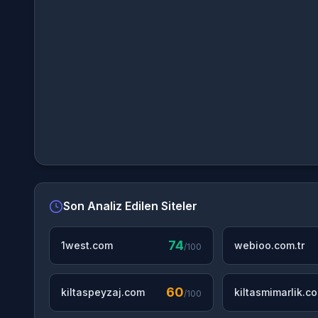
Son Analiz Edilen Siteler
74
1west.com
webioo.com.tr
/100
60
kiltaspeyzaj.com
kiltasmimarlik.c
/100