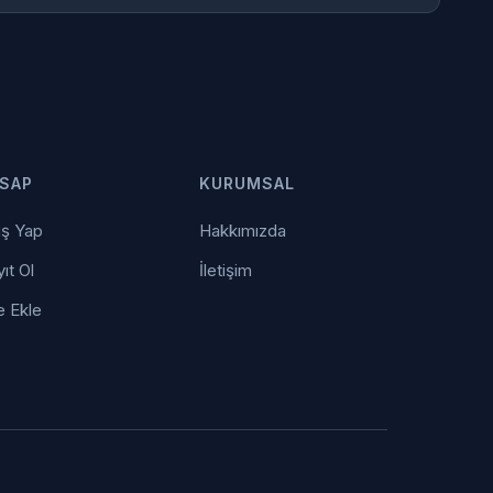
SAP
KURUMSAL
iş Yap
Hakkımızda
ıt Ol
İletişim
e Ekle