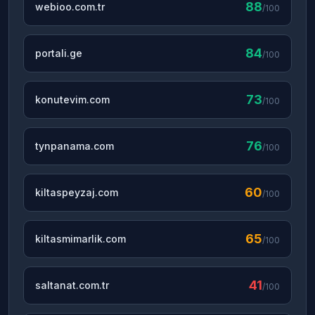
88
webioo.com.tr
/100
84
portali.ge
/100
73
konutevim.com
/100
76
tynpanama.com
/100
60
kiltaspeyzaj.com
/100
65
kiltasmimarlik.com
/100
41
saltanat.com.tr
/100