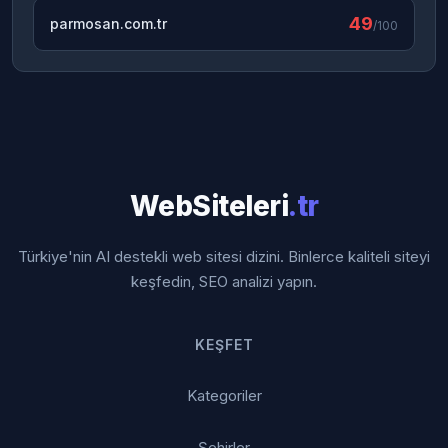
49
parmosan.com.tr
/100
WebSiteleri
.tr
Türkiye'nin AI destekli web sitesi dizini. Binlerce kaliteli siteyi
keşfedin, SEO analizi yapın.
KEŞFET
Kategoriler
Şehirler