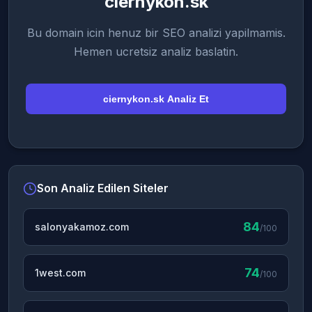
ciernykon.sk
Bu domain icin henuz bir SEO analizi yapilmamis.
Hemen ucretsiz analiz baslatin.
ciernykon.sk Analiz Et
Son Analiz Edilen Siteler
84
salonyakamoz.com
/100
74
1west.com
/100