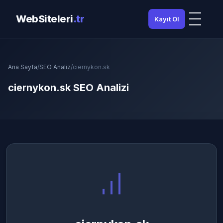
WebSiteleri
.tr
Kayıt Ol
Ana Sayfa
/
SEO Analiz
/
ciernykon.sk
ciernykon.sk SEO Analizi