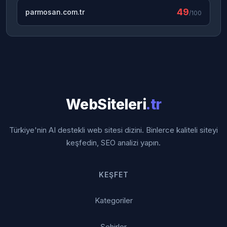
49
parmosan.com.tr
/100
WebSiteleri
.tr
Türkiye'nin AI destekli web sitesi dizini. Binlerce kaliteli siteyi
keşfedin, SEO analizi yapın.
KEŞFET
Kategoriler
Şehirler