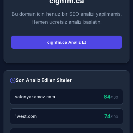
cignfm.ca
Bu domain icin henuz bir SEO analizi yapilmamis.
Hemen ucretsiz analiz baslatin.
cignfm.ca Analiz Et
Son Analiz Edilen Siteler
84
salonyakamoz.com
/100
74
1west.com
/100