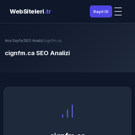
WebSiteleri
.tr
Kayıt Ol
Ana Sayfa
/
SEO Analiz
/
cignfm.ca
cignfm.ca SEO Analizi