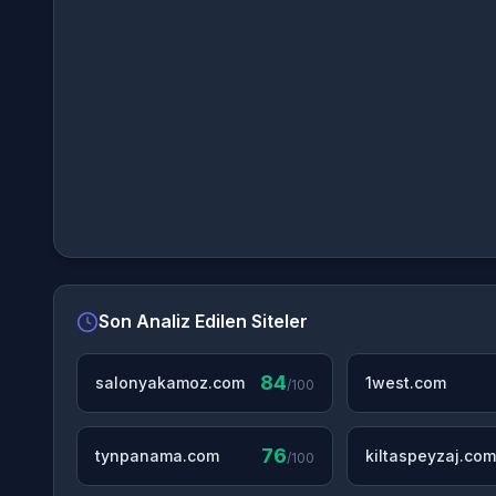
Son Analiz Edilen Siteler
84
salonyakamoz.com
1west.com
/100
76
tynpanama.com
kiltaspeyzaj.com
/100