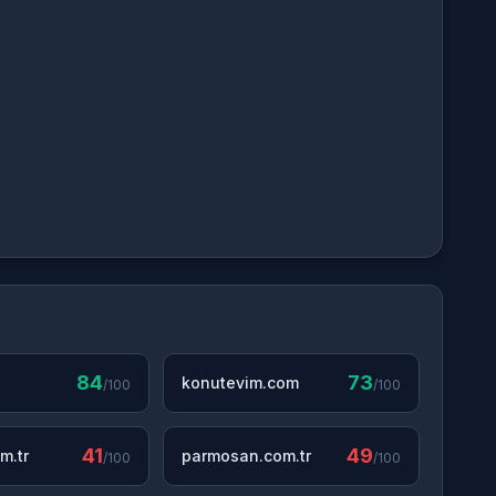
84
73
konutevim.com
/100
/100
41
49
m.tr
parmosan.com.tr
/100
/100