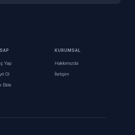
SAP
KURUMSAL
iş Yap
Hakkımızda
ıt Ol
İletişim
e Ekle