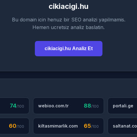
cikiacigi.hu
Bu domain icin henuz bir SEO analizi yapilmamis.
Hemen ucretsiz analiz baslatin.
cikiacigi.hu Analiz Et
74
88
webioo.com.tr
portali.ge
/100
/100
60
65
kiltasmimarlik.com
saltanat.co
/100
/100