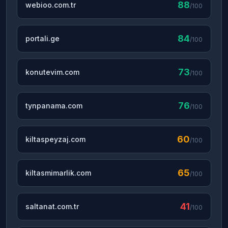
88
webioo.com.tr
/100
84
portali.ge
/100
73
konutevim.com
/100
76
tynpanama.com
/100
60
kiltaspeyzaj.com
/100
65
kiltasmimarlik.com
/100
41
saltanat.com.tr
/100