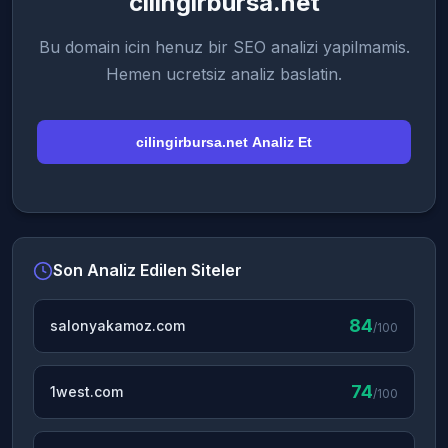
cilingirbursa.net
Bu domain icin henuz bir SEO analizi yapilmamis.
Hemen ucretsiz analiz baslatin.
cilingirbursa.net Analiz Et
Son Analiz Edilen Siteler
84
salonyakamoz.com
/100
74
1west.com
/100