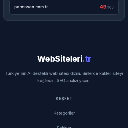
49
parmosan.com.tr
/100
WebSiteleri
.tr
Türkiye'nin AI destekli web sitesi dizini. Binlerce kaliteli siteyi
keşfedin, SEO analizi yapın.
KEŞFET
Kategoriler
Şehirler