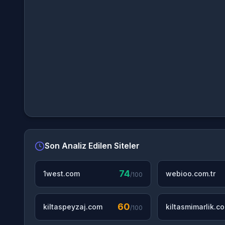
Son Analiz Edilen Siteler
74
1west.com
webioo.com.tr
/100
60
kiltaspeyzaj.com
kiltasmimarlik.c
/100