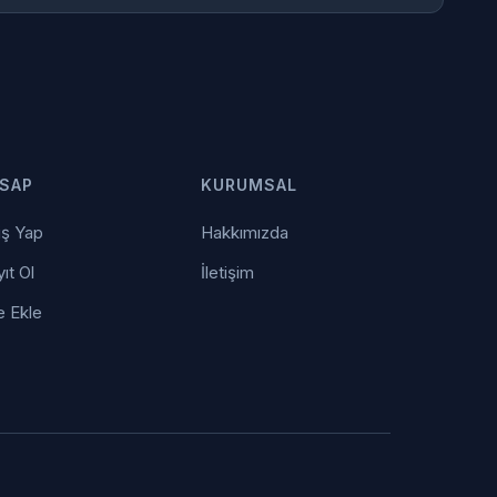
SAP
KURUMSAL
iş Yap
Hakkımızda
ıt Ol
İletişim
e Ekle