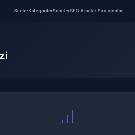
Siteler
Kategoriler
Sehirler
SEO Araclari
Siralamalar
zi