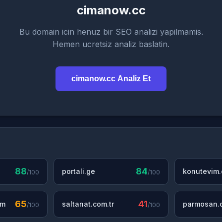
cimanow.cc
Bu domain icin henuz bir SEO analizi yapilmamis.
Hemen ucretsiz analiz baslatin.
cimanow.cc Analiz Et
88
84
portali.ge
konutevim
/100
/100
65
41
om
saltanat.com.tr
parmosan.c
/100
/100