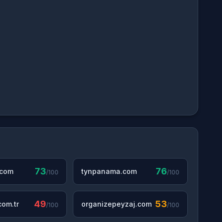
73
76
.com
tynpanama.com
/100
/100
49
53
om.tr
organizepeyzaj.com
/100
/100