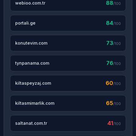
88
webioo.com.tr
/100
84
portali.ge
/100
73
konutevim.com
/100
76
tynpanama.com
/100
60
kiltaspeyzaj.com
/100
65
kiltasmimarlik.com
/100
41
saltanat.com.tr
/100