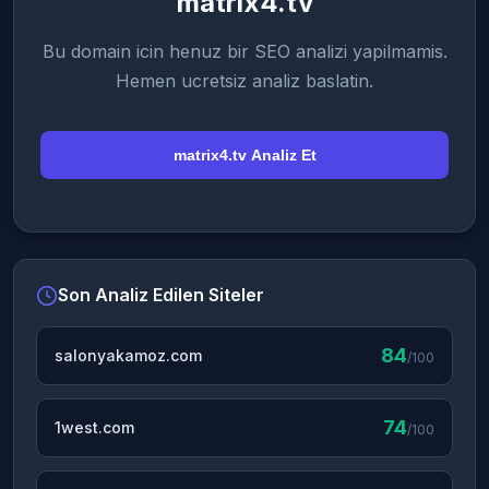
matrix4.tv
Bu domain icin henuz bir SEO analizi yapilmamis.
Hemen ucretsiz analiz baslatin.
matrix4.tv Analiz Et
Son Analiz Edilen Siteler
84
salonyakamoz.com
/100
74
1west.com
/100