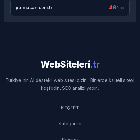
49
parmosan.com.tr
/100
WebSiteleri
.tr
Türkiye'nin AI destekli web sitesi dizini. Binlerce kaliteli siteyi
keşfedin, SEO analizi yapın.
KEŞFET
Kategoriler
Şehirler