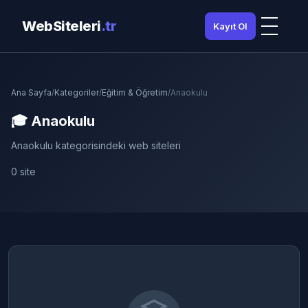
WebSiteleri
.tr
Kayıt Ol
Ana Sayfa
/
Kategoriler
/
Eğitim & Öğretim
/
Anaokulu
🎓 Anaokulu
Anaokulu kategorisindeki web siteleri
0 site