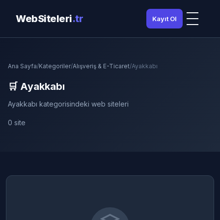
WebSiteleri
.tr
Kayıt Ol
Ana Sayfa
/
Kategoriler
/
Alışveriş & E-Ticaret
/
Ayakkabı
🛒 Ayakkabı
Ayakkabı kategorisindeki web siteleri
0 site