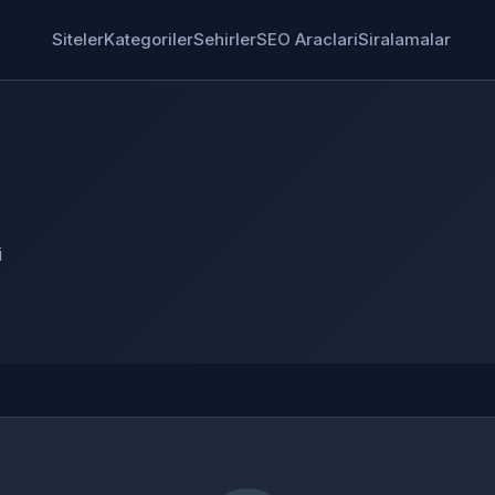
Siteler
Kategoriler
Sehirler
SEO Araclari
Siralamalar
i