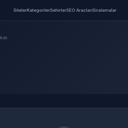
Siteler
Kategoriler
Sehirler
SEO Araclari
Siralamalar
katı