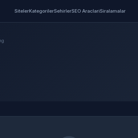
Siteler
Kategoriler
Sehirler
SEO Araclari
Siralamalar
ng