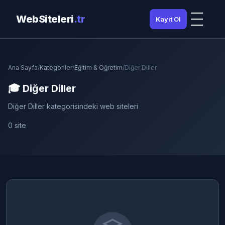
WebSiteleri
.tr
Kayıt Ol
Ana Sayfa
/
Kategoriler
/
Eğitim & Öğretim
/
Diğer Diller
🎓 Diğer Diller
Diğer Diller kategorisindeki web siteleri
0 site