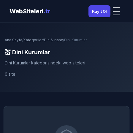
WebSiteleri
.tr
Kayıt Ol
Ana Sayfa
/
Kategoriler
/
Din & İnanç
/
Dini Kurumlar
💒 Dini Kurumlar
Dini Kurumlar kategorisindeki web siteleri
0 site