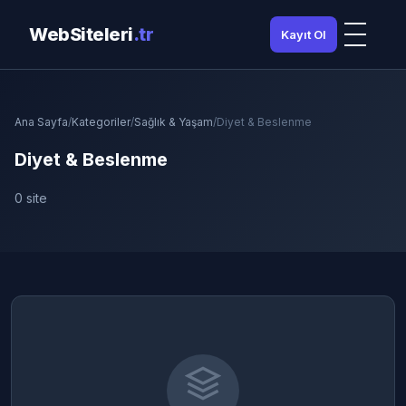
WebSiteleri
.tr
Kayıt Ol
Ana Sayfa
/
Kategoriler
/
Sağlık & Yaşam
/
Diyet & Beslenme
Diyet & Beslenme
0 site