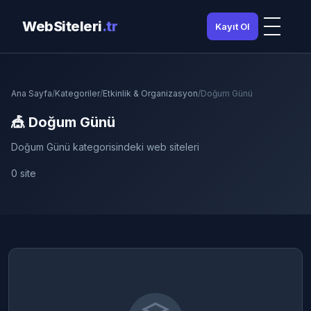
WebSiteleri
.tr
Kayıt Ol
Ana Sayfa
/
Kategoriler
/
Etkinlik & Organizasyon
/
Doğum Günü
🎪 Doğum Günü
Doğum Günü kategorisindeki web siteleri
0 site