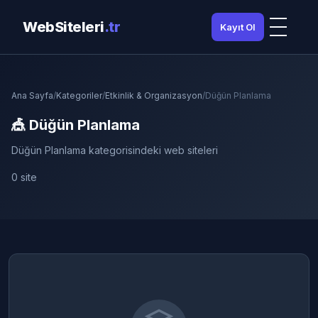
WebSiteleri
.tr
Kayıt Ol
Ana Sayfa
/
Kategoriler
/
Etkinlik & Organizasyon
/
Düğün Planlama
🎪 Düğün Planlama
Düğün Planlama kategorisindeki web siteleri
0 site