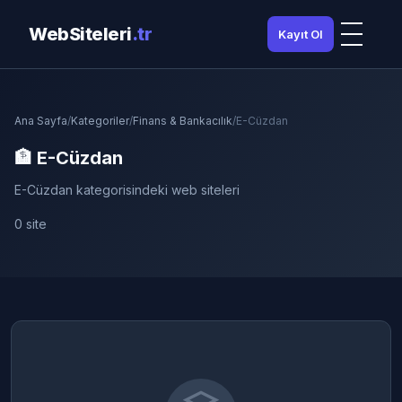
WebSiteleri
.tr
Kayıt Ol
Ana Sayfa
/
Kategoriler
/
Finans & Bankacılık
/
E-Cüzdan
🏦 E-Cüzdan
E-Cüzdan kategorisindeki web siteleri
0 site