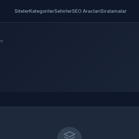
Siteler
Kategoriler
Sehirler
SEO Araclari
Siralamalar
am