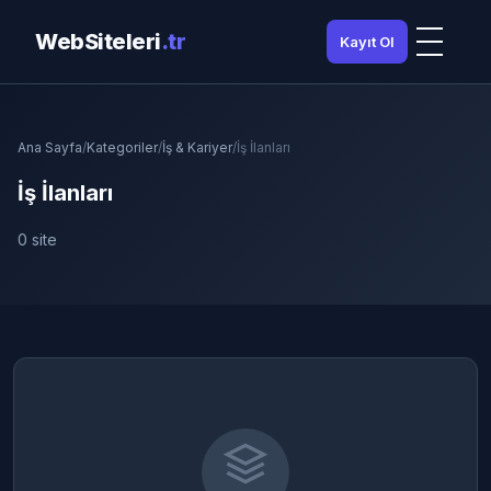
WebSiteleri
.tr
Kayıt Ol
Ana Sayfa
/
Kategoriler
/
İş & Kariyer
/
İş İlanları
İş İlanları
0 site