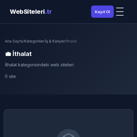
WebSiteleri
.tr
Kayıt Ol
Ana Sayfa
/
Kategoriler
/
İş & Kariyer
/
İthalat
💼 İthalat
İthalat kategorisindeki web siteleri
0 site