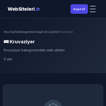
WebSiteleri
.tr
Kayıt Ol
Ana Sayfa
/
Kategoriler
/
Ulaşım & Lojistik
/
Kruvaziyer
🚌 Kruvaziyer
Kruvaziyer kategorisindeki web siteleri
0 site