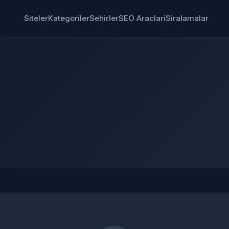
Siteler
Kategoriler
Sehirler
SEO Araclari
Siralamalar