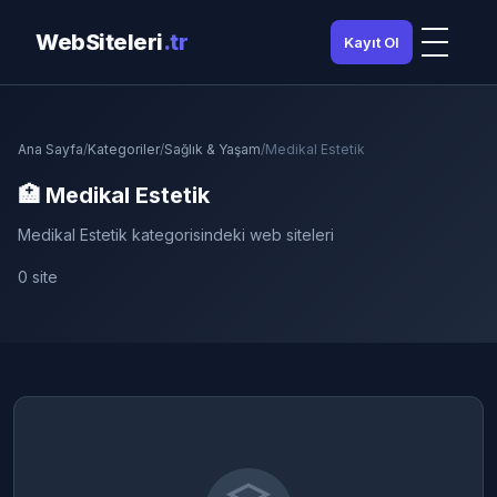
WebSiteleri
.tr
Kayıt Ol
Ana Sayfa
/
Kategoriler
/
Sağlık & Yaşam
/
Medikal Estetik
🏥 Medikal Estetik
Medikal Estetik kategorisindeki web siteleri
0 site