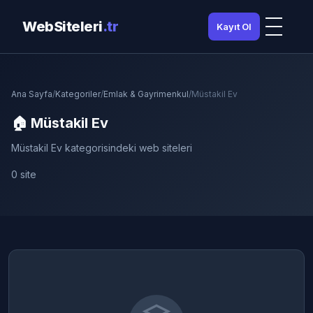
WebSiteleri
.tr
Kayıt Ol
Ana Sayfa
/
Kategoriler
/
Emlak & Gayrimenkul
/
Müstakil Ev
🏠 Müstakil Ev
Müstakil Ev kategorisindeki web siteleri
0 site