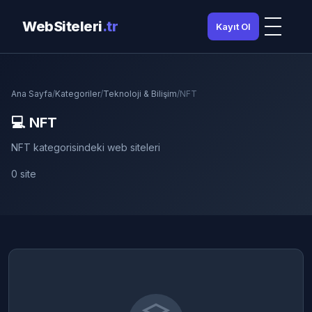
WebSiteleri
.tr
Kayıt Ol
Ana Sayfa
/
Kategoriler
/
Teknoloji & Bilişim
/
NFT
💻 NFT
NFT kategorisindeki web siteleri
0 site