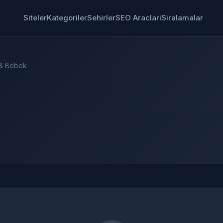
Siteler
Kategoriler
Sehirler
SEO Araclari
Siralamalar
& Bebek