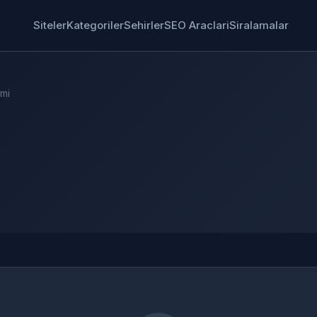
Siteler
Kategoriler
Sehirler
SEO Araclari
Siralamalar
imi