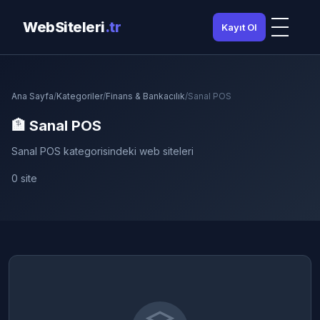
WebSiteleri
.tr
Kayıt Ol
Ana Sayfa
/
Kategoriler
/
Finans & Bankacılık
/
Sanal POS
🏦 Sanal POS
Sanal POS kategorisindeki web siteleri
0 site