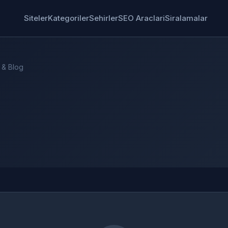
Siteler
Kategoriler
Sehirler
SEO Araclari
Siralamalar
 & Blog