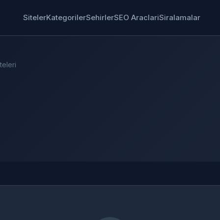
Siteler
Kategoriler
Sehirler
SEO Araclari
Siralamalar
teleri