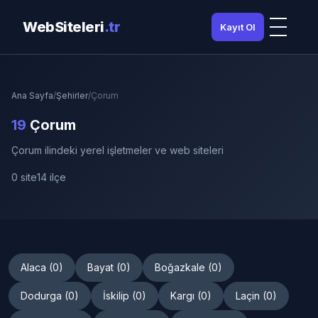
WebSiteleri
.tr
Kayıt Ol
Ana Sayfa
/
Şehirler
/
Çorum
19
Çorum
Çorum ilindeki yerel işletmeler ve web siteleri
0 site
14 ilçe
Alaca (0)
Bayat (0)
Boğazkale (0)
Dodurga (0)
İskilip (0)
Kargı (0)
Laçin (0)