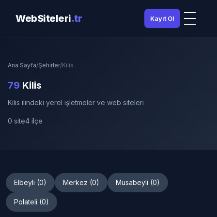
WebSiteleri
.tr
Kayıt Ol
Ana Sayfa
/
Şehirler
/
Kilis
79
Kilis
Kilis ilindeki yerel işletmeler ve web siteleri
0 site
4 ilçe
Elbeyli (0)
Merkez (0)
Musabeyli (0)
Polateli (0)