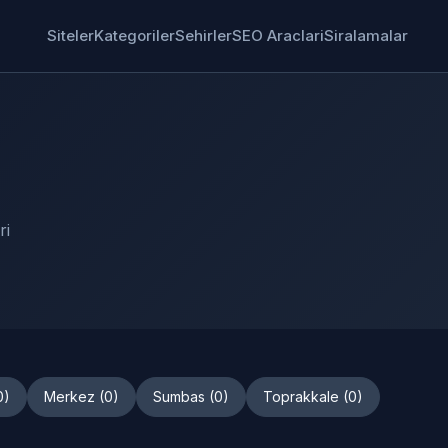
Siteler
Kategoriler
Sehirler
SEO Araclari
Siralamalar
ri
0)
Merkez (0)
Sumbas (0)
Toprakkale (0)