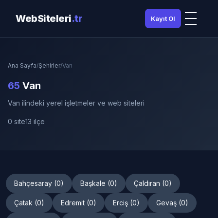
WebSiteleri
.tr
Kayıt Ol
Ana Sayfa
/
Şehirler
/
Van
65
Van
Van ilindeki yerel işletmeler ve web siteleri
0 site
13 ilçe
Bahçesaray (0)
Başkale (0)
Çaldıran (0)
Çatak (0)
Edremit (0)
Erciş (0)
Gevaş (0)