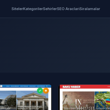
Siteler
Kategoriler
Sehirler
SEO Araclari
Siralamalar