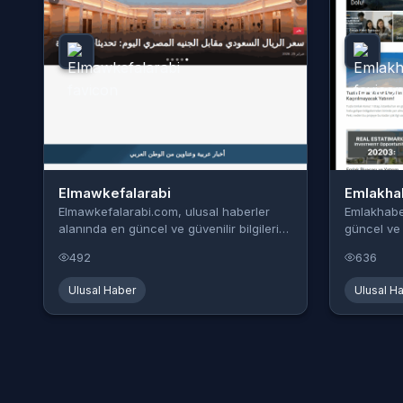
Elmawkefalarabi
Emlakha
Elmawkefalarabi.com, ulusal haberler
Emlakhaber
alanında en güncel ve güvenilir bilgileri
güncel ve 
s...
karşınız...
492
636
Ulusal Haber
Ulusal H