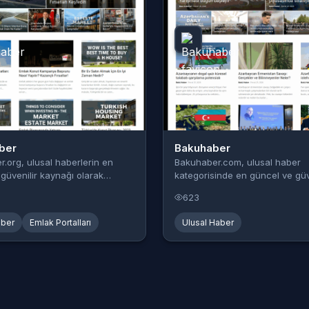
ber
Bakuhaber
.org, ulusal haberlerin en
Bakuhaber.com, ulusal haber
güvenilir kaynağı olarak
kategorisinde en güncel ve güv
bilgileri sunan...
623
aber
Emlak Portalları
Ulusal Haber