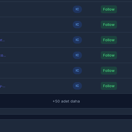
IC
Follow
IC
Follow
...
IC
Follow
o...
IC
Follow
IC
Follow
...
IC
Follow
+50 adet daha