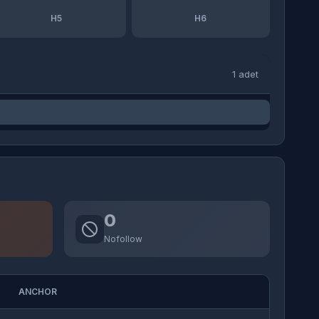
H5
H6
1 adet
0
Nofollow
ANCHOR