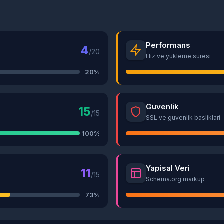
Performans
4
/20
Hiz ve yukleme suresi
20%
Guvenlik
15
/15
SSL ve guvenlik basliklari
100%
Yapisal Veri
11
/15
Schema.org markup
73%