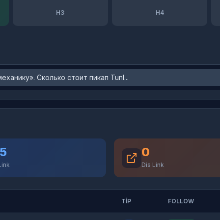
H3
H4
ханику». Сколько стоит пикап Tunl...
5
0
Link
Dis Link
TIP
FOLLOW