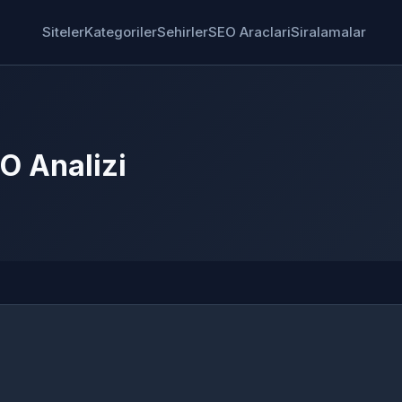
Siteler
Kategoriler
Sehirler
SEO Araclari
Siralamalar
O Analizi