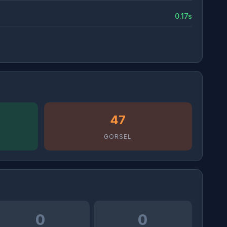
0.17s
47
GORSEL
0
0