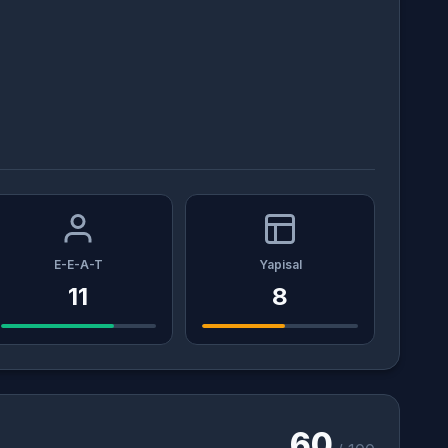
E-E-A-T
Yapisal
11
8
60