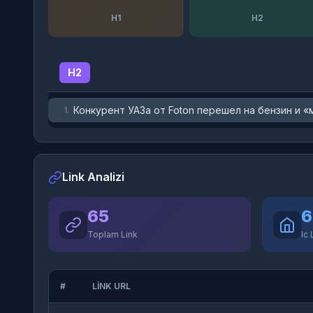
H1
H2
H2
Конкурент УАЗа от Foton перешел на бензин и «ме
1.
Link Analizi
65
6
Toplam Link
Ic 
#
LINK URL