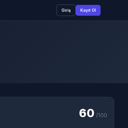
Giriş
Kayıt Ol
60
/100