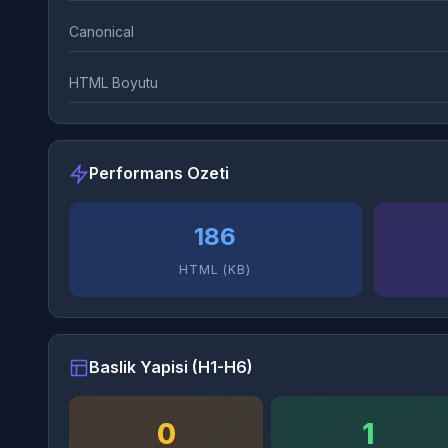
Canonical
HTML Boyutu
Performans Ozeti
186
HTML (KB)
Baslik Yapisi (H1-H6)
0
1