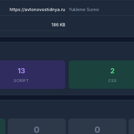
https://avtonovostidnya.ru
Yukleme Suresi
186 KB
13
2
SCRIPT
CSS
0
0