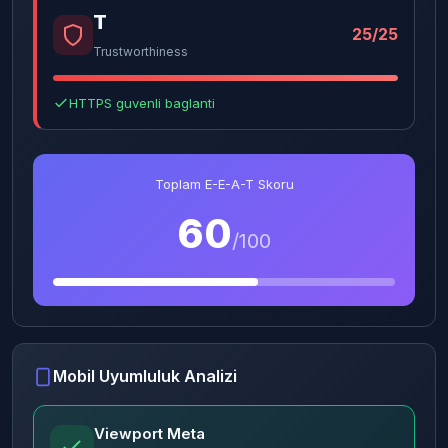
T
25/25
Trustworthiness
HTTPS guvenli baglanti
Toplam E-E-A-T Skoru
60
/100
Mobil Uyumluluk Analizi
Viewport Meta