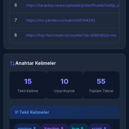
6
https://tarantas.news/uploads/prew/thumb/webp_vers...
7
https://mc.yandex.ru/watch/50744242
8
https://top-fwz1.mail.ru/counter?id=3085195;js=na
Anahtar Kelimeler
15
10
55
Tekil Kelime
Uzun Kuyruk
Toplam Tekrar
Tekil Kelimeler
window
function
true
script
8
6
6
4