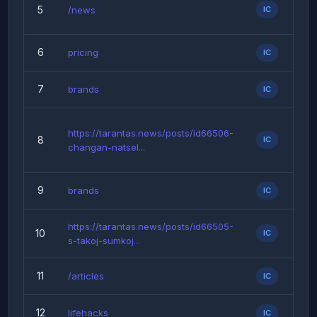
5
/news
IC
Fo
6
pricing
IC
Fo
7
brands
IC
Fo
https://tarantas.news/posts/id66506-
8
IC
Fo
changan-natsel...
9
brands
IC
Fo
https://tarantas.news/posts/id66505-
10
IC
Fo
s-takoj-sumkoj...
11
/articles
IC
Fo
12
lifehacks
IC
Fo