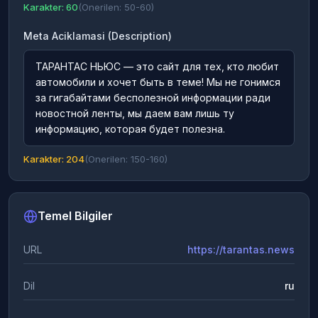
Karakter: 60
(Onerilen: 50-60)
Meta Aciklamasi (Description)
ТАРАНТАС НЬЮС — это сайт для тех, кто любит
автомобили и хочет быть в теме! Мы не гонимся
за гигабайтами бесполезной информации ради
новостной ленты, мы даем вам лишь ту
информацию, которая будет полезна.
Karakter: 204
(Onerilen: 150-160)
Temel Bilgiler
URL
https://tarantas.news
Dil
ru