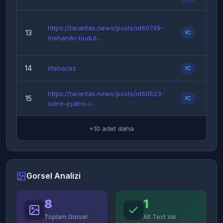
https://tarantas.news/posts/id60749-
13
IC
Fo
mehaniki-budut...
14
lifehacks
IC
Fo
https://tarantas.news/posts/id60623-
15
IC
Fo
odno-pjatno-i-...
+10 adet daha
Gorsel Analizi
8
1
Toplam Gorsel
Alt Text Var