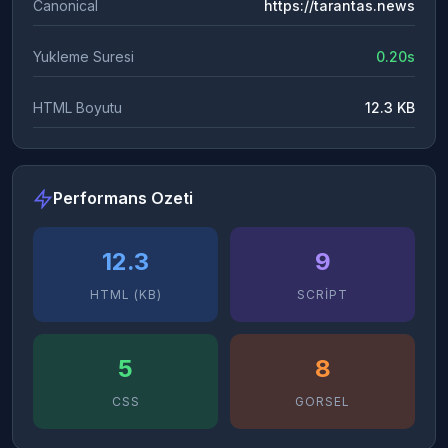
Canonical
https://tarantas.news
Yukleme Suresi
0.20s
HTML Boyutu
12.3 KB
Performans Ozeti
12.3
9
HTML (KB)
SCRIPT
5
8
CSS
GORSEL