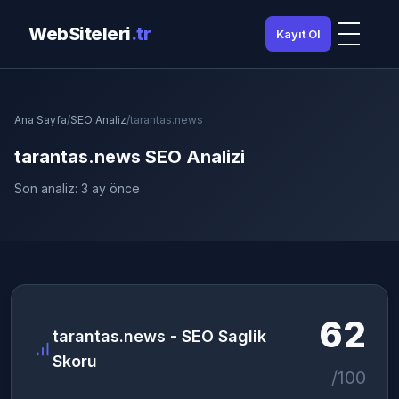
WebSiteleri
.tr
Kayıt Ol
Ana Sayfa
/
SEO Analiz
/
tarantas.news
tarantas.news SEO Analizi
Son analiz: 3 ay önce
62
tarantas.news - SEO Saglik
Skoru
/100