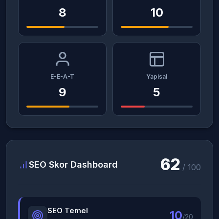
8
10
E-E-A-T
Yapisal
9
5
62
SEO Skor Dashboard
/ 100
SEO Temel
10
/20