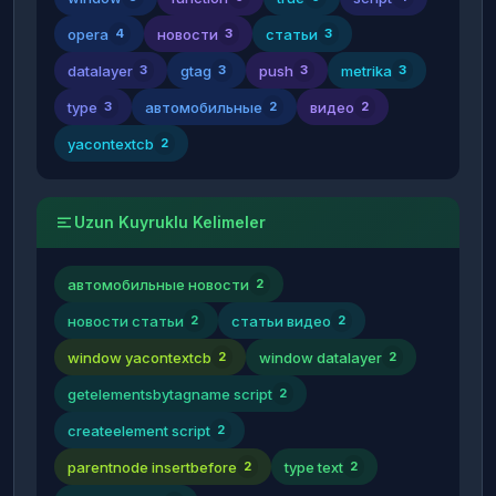
opera
новости
статьи
4
3
3
datalayer
gtag
push
metrika
3
3
3
3
type
автомобильные
видео
3
2
2
yacontextcb
2
Uzun Kuyruklu Kelimeler
автомобильные новости
2
новости статьи
статьи видео
2
2
window yacontextcb
window datalayer
2
2
getelementsbytagname script
2
createelement script
2
parentnode insertbefore
type text
2
2