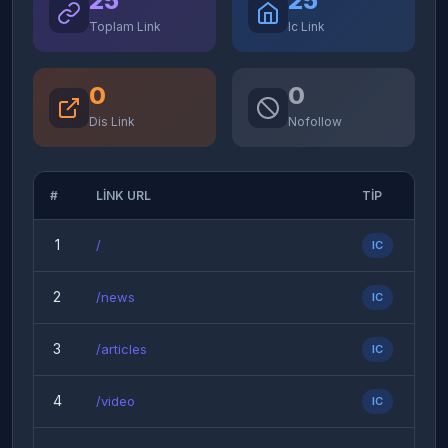
25
25
Toplam Link
Ic Link
0
0
Dis Link
Nofollow
#
LINK URL
TIP
FO
1
/
IC
Fo
2
/news
IC
Fo
3
/articles
IC
Fo
4
/video
IC
Fo