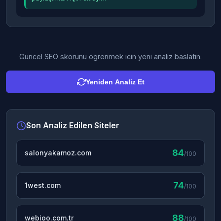
Guncel SEO skorunu ogrenmek icin yeni analiz baslatin.
Yeniden Analiz Et
Son Analiz Edilen Siteler
84
salonyakamoz.com
/100
74
1west.com
/100
88
webioo.com.tr
/100