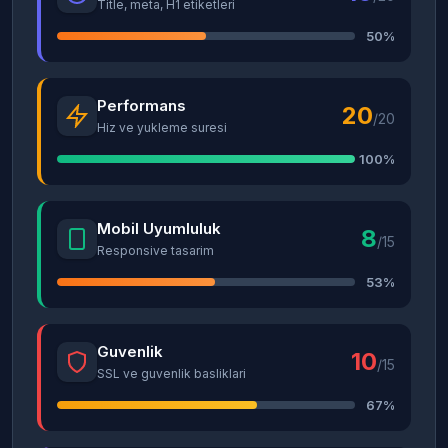
Title, meta, H1 etiketleri
50%
Performans
20
/20
Hiz ve yukleme suresi
100%
Mobil Uyumluluk
8
/15
Responsive tasarim
53%
Guvenlik
10
/15
SSL ve guvenlik basliklari
67%