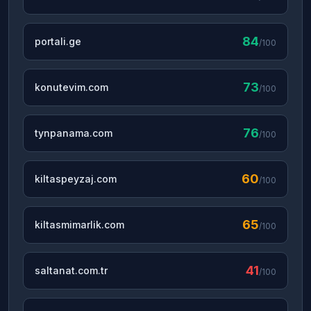
84
portali.ge
/100
73
konutevim.com
/100
76
tynpanama.com
/100
60
kiltaspeyzaj.com
/100
65
kiltasmimarlik.com
/100
41
saltanat.com.tr
/100