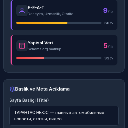
E-E-A-T
9
/15
Deneyim, Uzmanlik, Otorite
60%
Yapisal Veri
5
/15
Schema.org markup
33%
Baslik ve Meta Aciklama
Sayfa Basligi (Title)
ТАРАНТАС НЬЮС — главные автомобильные
новости, статьи, видео