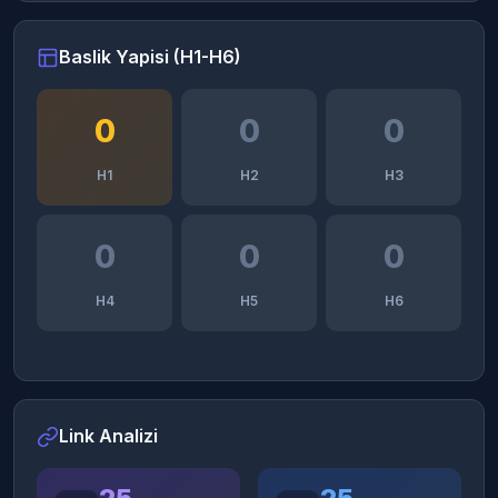
Baslik Yapisi (H1-H6)
0
0
0
H1
H2
H3
0
0
0
H4
H5
H6
Link Analizi