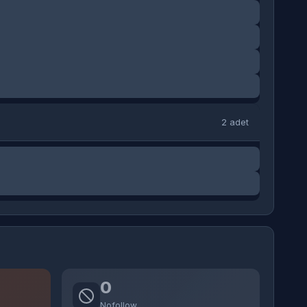
2 adet
0
Nofollow