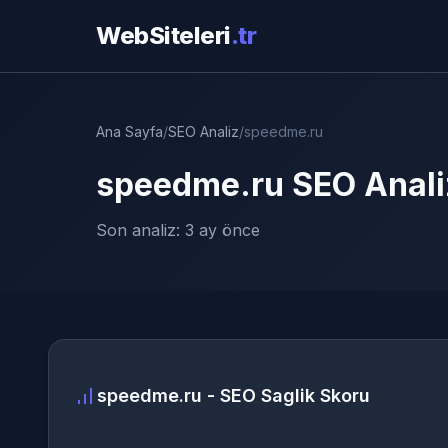
WebSiteleri
.tr
Ana Sayfa
/
SEO Analiz
/
speedme.ru
speedme.ru SEO Anali
Son analiz: 3 ay önce
speedme.ru - SEO Saglik Skoru