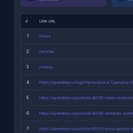
#
LINK URL
1
/news
2
/articles
3
/videos
4
https://speedme.ru/tags/Автосалон в Гуанчжоу 20
5
https://speedme.ru/posts/id-82135-mask-umalchiva
6
https://speedme.ru/posts/id-82134-stellantis-ische.
7
https://speedme.ru/posts/id-82133-lexus-gotovit-so