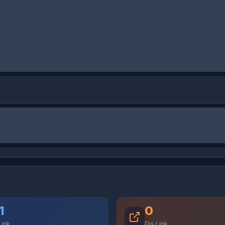
1
0
Link
Dis Link