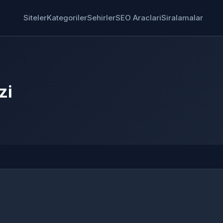
Siteler
Kategoriler
Sehirler
SEO Araclari
Siralamalar
zi