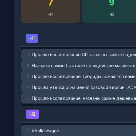
7
9
H1
H2
H1
Прошло исследование CR: названы самые наде
1.
Названы самые быстрые полицейские машины в
2.
Прошло исследование: гибриды ломаются намно
3.
Прошла утечка оснащения базовой версии LADA
4.
Прошло исследование: названы самые дешевые 
5.
H2
#Volkswagen
1.