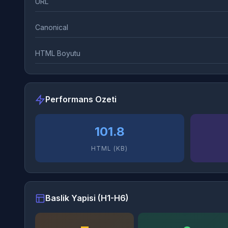
URL
Canonical
HTML Boyutu
Performans Ozeti
101.8
HTML (KB)
Baslik Yapisi (H1-H6)