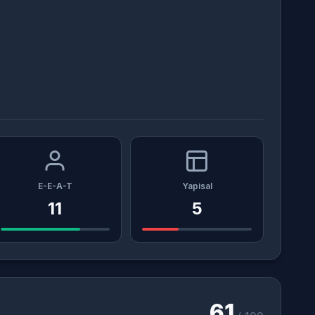
E-E-A-T
Yapisal
11
5
61