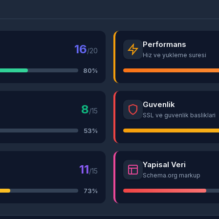
Performans
16
/20
Hiz ve yukleme suresi
80%
Guvenlik
8
/15
SSL ve guvenlik basliklari
53%
Yapisal Veri
11
/15
Schema.org markup
73%