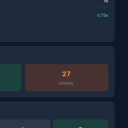
ru
0.73s
27
GORSEL