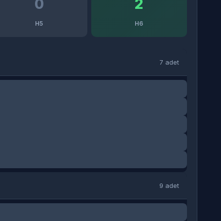
0
2
H5
H6
7 adet
9 adet