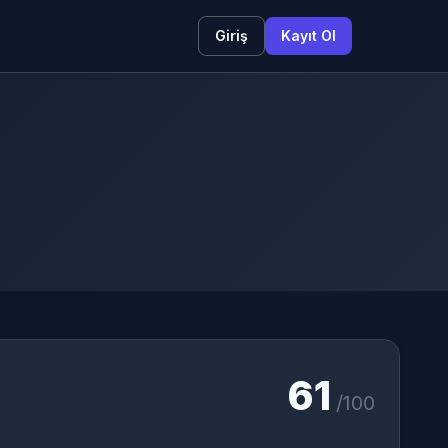
Giriş
Kayıt Ol
61
/100