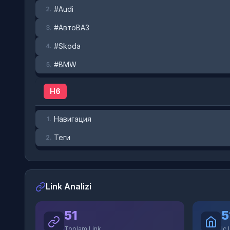
#Audi
2.
#АвтоВАЗ
3.
#Skoda
4.
#BMW
5.
H6
Навигация
1.
Теги
2.
Link Analizi
51
5
Toplam Link
Ic 