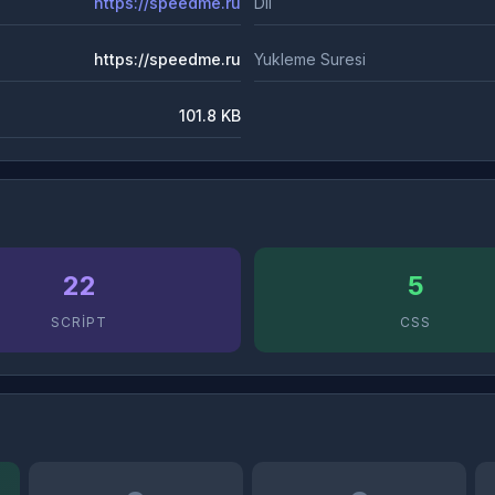
https://speedme.ru
Dil
https://speedme.ru
Yukleme Suresi
101.8 KB
22
5
SCRIPT
CSS